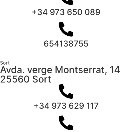
+34 973 650 089
654138755
Sort
Avda. verge Montserrat, 14
25560 Sort
+34 973 629 117